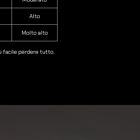
Alto
Molto alto
ù facile perdere tutto.