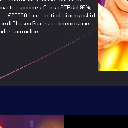
ionante esperienza. Con un RTP del 98%,
a di €20000, è uno dei titoli di minigiochi da
sione di Chicken Road spiegheremo come
odo sicuro online.