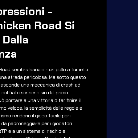
ressioni -
hicken Road Si
 Dalla
nza
 Road sembra banale - un pollo a fumetti
una strada pericolosa. Ma sotto questo
 nasconde una meccanica di crash ad
e col fiato sospeso sin dal primo
 portare a una vittoria o far finire il
itmo veloce, la semplicità delle regole e
smo rendono il gioco facile per i
le da padroneggiare per i giocatori
 RTP e a un sistema di rischio e