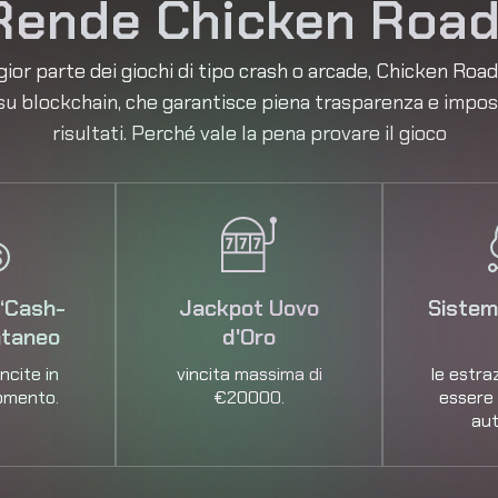
Rende Chicken Road
ior parte dei giochi di tipo crash o arcade, Chicken Road
su blockchain, che garantisce piena trasparenza e impossi
risultati. Perché vale la pena provare il gioco
“Cash-
Jackpot Uovo
Sistem
ntaneo
d'Oro
incite in
vincita massima di
le estra
omento.
€20000.
essere 
aut