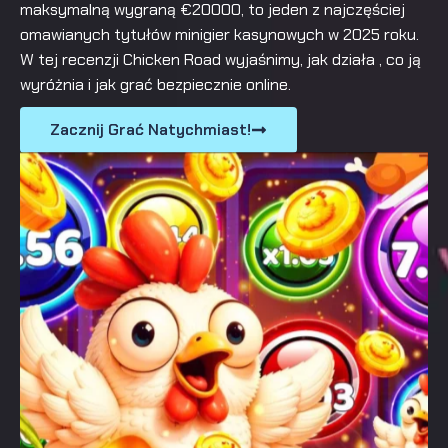
maksymalną wygraną €20000, to jeden z najczęściej
omawianych tytułów minigier kasynowych w 2025 roku.
W tej recenzji Chicken Road wyjaśnimy, jak działa , co ją
wyróżnia i jak grać bezpiecznie online.
Zacznij Grać Natychmiast!