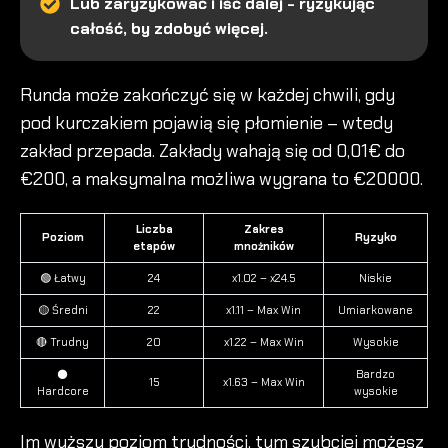
Lub zaryzykować i iść dalej - ryzykując
całość, by zdobyć więcej.
Runda może zakończyć się w każdej chwili, gdy
pod kurczakiem pojawią się płomienie – wtedy
zakład przepada. Zakłady wahają się od 0,01€ do
€200, a maksymalna możliwa wygrana to €20000.
Liczba
Zakres
Poziom
Ryzyko
etapów
mnożników
🟢 Łatwy
24
x1.02 – x24.5
Niskie
🟡 Średni
22
x1.11 – Max Win
Umiarkowane
🔴 Trudny
20
x1.22 – Max Win
Wysokie
⚫
Bardzo
15
x1.63 – Max Win
Hardcore
wysokie
Im wyższy poziom trudności, tym szybciej możesz