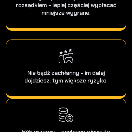
rozsądkiem - lepiej częściej wypłacać
mniejsze wygrane.
Nie bądź zachłanny - im dalej
dojdziesz, tym większe ryzyko.
Rób przerwy - spokojna głowa to