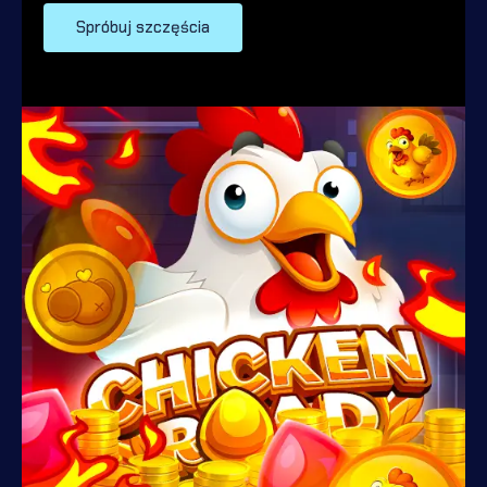
Spróbuj szczęścia