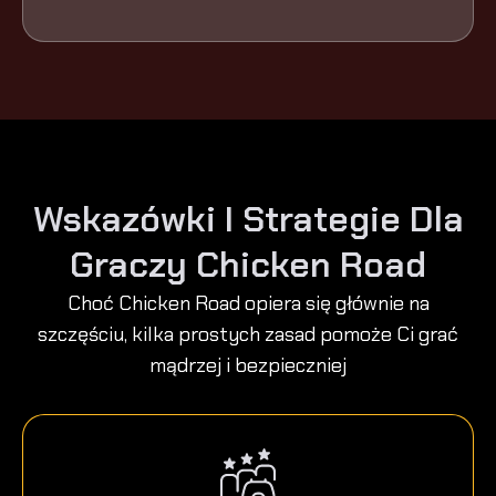
Wskazówki I Strategie Dla
Graczy Chicken Road
Choć Chicken Road opiera się głównie na
szczęściu, kilka prostych zasad pomoże Ci grać
mądrzej i bezpieczniej