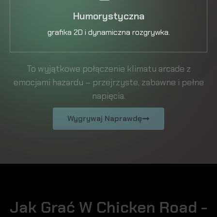
Humorystyczna
grafika 2D i dynamiczna rozgrywka.
To wyjątkowe połączenie klimatu arcade z
emocjami hazardu – przejrzyste, zabawne i pełne
napięcia.
Wygrywaj Naprawdę
Jak Grać W Chicken Road -