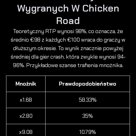
Wygranych W Chicken
Road
Teoretyczny RTP wynosi 98%, co oznacza, że
średnio €98 z każdych €100 wraca do graczy w
dłuższym okresie. To wynik znacznie powyżej
średniej dla gier crash, która zwykle wynosi 94-
96%. Przykładowe szanse trafienia mnożnika.
Mnożnik
Prawdopodobieństwo
x1.68
58.33%
x2.80
35%
x9.08
10.79%