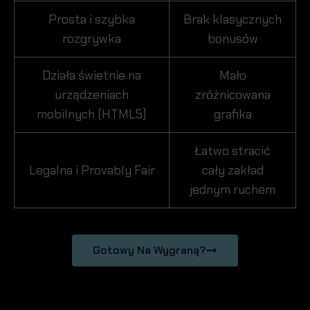
Prosta i szybka
Brak klasycznych
rozgrywka
bonusów
Działa świetnie na
Mało
urządzeniach
zróżnicowana
mobilnych (HTML5)
grafika
Łatwo stracić
Legalna i Provably Fair
cały zakład
jednym ruchem
Gotowy Na Wygraną?