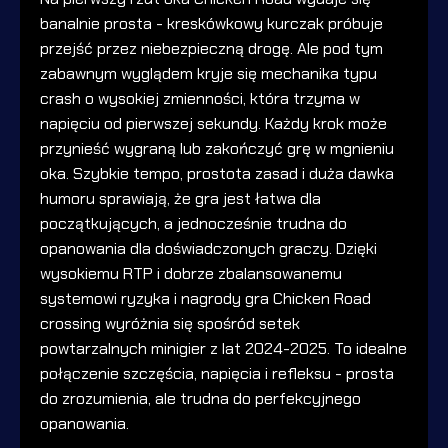
banalnie prosta - kreskówkowy kurczak próbuje
przejść przez niebezpieczną drogę. Ale pod tym
zabawnym wyglądem kryje się mechanika typu
crash o wysokiej zmienności, która trzyma w
napięciu od pierwszej sekundy. Każdy krok może
przynieść wygraną lub zakończyć grę w mgnieniu
oka. Szybkie tempo, prostota zasad i duża dawka
humoru sprawiają, że gra jest łatwa dla
początkujących, a jednocześnie trudna do
opanowania dla doświadczonych graczy. Dzięki
wysokiemu RTP i dobrze zbalansowanemu
systemowi ryzyka i nagrody gra Chicken Road
crossing wyróżnia się spośród setek
powtarzalnych minigier z lat 2024-2025. To idealne
połączenie szczęścia, napięcia i refleksu - prosta
do zrozumienia, ale trudna do perfekcyjnego
opanowania.