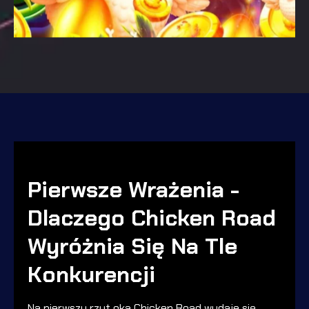
Pierwsze Wrażenia -
Dlaczego Chicken Road
Wyróżnia Się Na Tle
Konkurencji
Na pierwszy rzut oka Chicken Road wydaje się