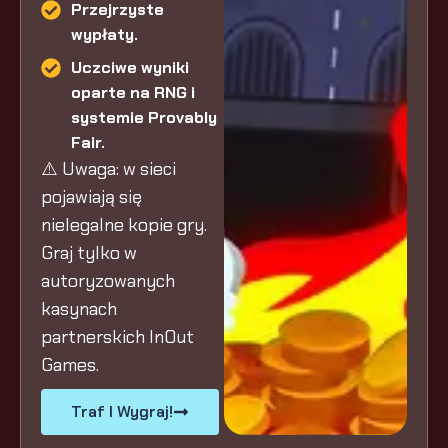
Przejrzyste
wypłaty.
Uczciwe wyniki
oparte na RNG i
systemie Provably
Fair.
⚠️ Uwaga: w sieci
pojawiają się
nielegalne kopie gry.
Graj tylko w
autoryzowanych
kasynach
partnerskich InOut
Games.
Traf I Wygraj!