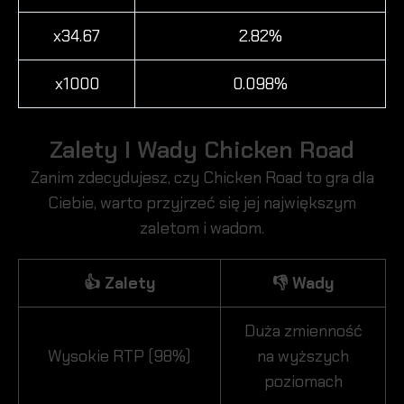
x34.67
2.82%
x1000
0.098%
Zalety I Wady Chicken Road
Zanim zdecydujesz, czy Chicken Road to gra dla
Ciebie, warto przyjrzeć się jej największym
zaletom i wadom.
👍 Zalety
👎 Wady
Duża zmienność
Wysokie RTP (98%)
na wyższych
poziomach